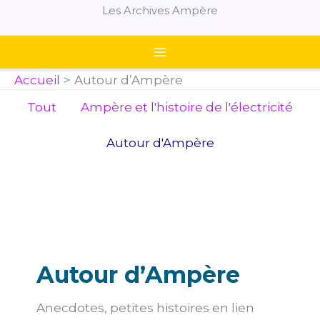
Aller
Les Archives Ampère
au
contenu
Accueil
Autour d’Ampère
Filtrer
Tout
Ampère et l'histoire de l'électricité
les
publications
Autour d'Ampère
par
catégorie
Autour d’Ampère
Anecdotes, petites histoires en lien