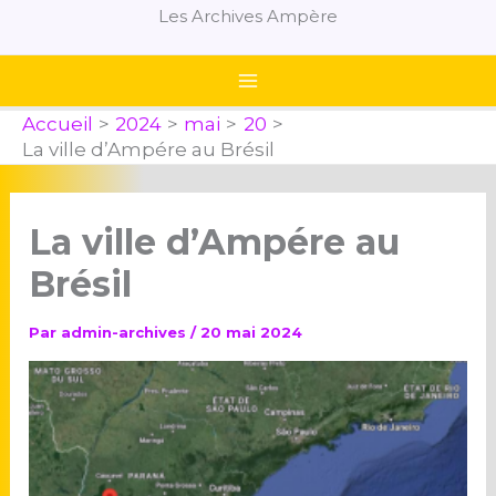
Aller
Les Archives Ampère
au
contenu
Accueil
2024
mai
20
La ville d’Ampére au Brésil
La ville d’Ampére au
Brésil
Par
admin-archives
/
20 mai 2024