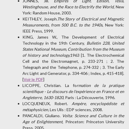
JONNES, Jill.
Empires of Light. Edison, Tesla,
Westinghouse, and the Race to Electrify the World
, New
York: Random House, 2003.
KEITHLEY, Joseph
.The Story of Electrical and Magnetic
Measurements, from 500 B.C. to the 1940s
, New York:
IEEE Press, 1999.
KING, James W., The Development of Electrical
Technology in the 19th Century,
Bulletin 228, United
States National Museum, Contribution from the Museum
of history and technology,
1963 [1. The Electrochemical
Cell and the Electromagnet, p. 233-271 ; 2. The
Telegraph and the Telephone, p. 274-332 ; 3. The Early
Arc Light and Generator, p. 334-406 ; Index, p. 415-418].
[
Voir le PDF
]
LICOPPE, Christian. La fo
rmation de la pratique
scientifique - Le discours de l'expérience en France et en
Angleterre, 1630-1820
, Paris : La Découverte, 1996.
LOCQUENEUX, Robert.
Ampère, encyclopédiste et
métaphysicien,
Les Ulis : EDP sciences, 2008.
PANCALDI, Giuliano.
Volta: Science and Culture in the
Age of Enlightenment
, Princeton: Princeton University
Press, 2005.