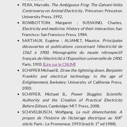
PERA, Marcello.
The Ambiguous Frog: The Galvani-Volta
Controversy on Animal Electricity
, Princeton: Princeton
University Press, 1992.
ROWBOTTOM, Margaret ; SUSSKIND, Charles,
Electricity and medicine. History of their interaction
, San
Francisco: San Francisco Press, 1984.
SARTIAUX, Eugène ; ALIAMET, Maurice.
Principales
découvertes et publications concernant l'électricité de
1562 à 1900. Monographie du musée rétrospectif
français de l'électricité à l'Exposition universelle de 1900
.
Paris, 1903. [
Lire sur le CNUM
]
SCHIFFER Michael B.
Draw the lightning down. Benjamin
Franklin and electrical technology in the age of
Enlightenment
, Berkeley: University of California Press,
2003.
SCHIFFER, Michael B.,
Power Stuggles: Scientific
Authority and the Creation of Practical Electricity
Before Edison
, Cambridge: MIT Press, 2008.
SCHIVELBUSCH, Wolfgang,
La nuit désenchantée. A
e
propos de l'histoire de l'éclairage électrique au XIX
e
siècle
. Paris : Le Promeneur, 1993 (trad.fr. 1
ed 1988).