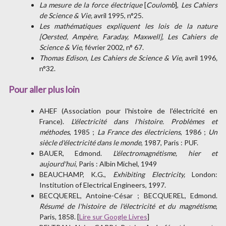
La mesure de la force électrique
[
Coulomb
],
Les Cahiers
de Science & Vie,
avril 1995, n°25.
Les mathématiques expliquent les lois de la nature
[Oersted, Ampère, Faraday, Maxwell], Les Cahiers de
Science & Vie
, février 2002, n° 67.
Thomas Edison, Les Cahiers de Science & Vie
, avril 1996
,
n°32.
Pour aller plus loin
AHEF (Association pour l'histoire de l'électricité en
France).
L'électricité dans l'histoire. Problèmes et
méthodes
, 1985 ;
La France des électriciens
, 1986 ;
Un
siècle d'électricité dans le monde
, 1987, Paris : PUF.
BAUER, Edmond.
L'électromagnétisme, hier et
aujourd'hui
, Paris : Albin Michel, 1949
BEAUCHAMP, K.G.,
Exhibiting Electricity,
London:
Institution of Electrical Engineers, 1997.
BECQUEREL, Antoine-César ; BECQUEREL, Edmond.
Résumé de l'histoire de l'électricité et du magnétisme
,
Paris, 1858. [
Lire sur Google Livres
]