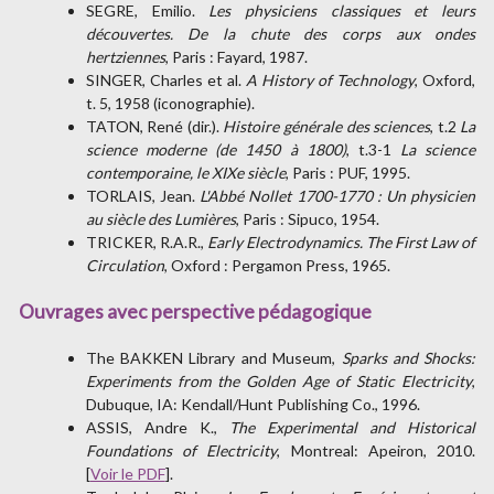
SEGRE, Emilio.
Les physiciens classiques et leurs
découvertes. De la chute des corps aux ondes
hertziennes
, Paris : Fayard, 1987.
SINGER, Charles et al.
A History of Technology
, Oxford,
t. 5, 1958 (iconographie).
TATON, René (dir.).
Histoire générale des sciences
, t.2
La
science moderne (de 1450 à 1800)
, t.3-1
La science
contemporaine, le XIXe siècle
, Paris : PUF, 1995.
TORLAIS, Jean.
L'Abbé Nollet 1700-1770 : Un physicien
au siècle des Lumières
, Paris : Sipuco, 1954.
TRICKER, R.A.R.,
Early Electrodynamics. The First Law of
Circulation
, Oxford : Pergamon Press, 1965.
Ouvrages avec perspective pédagogique
The BAKKEN Library and Museum,
Sparks and Shocks:
Experiments from the Golden Age of Static Electricity
,
Dubuque, IA: Kendall/Hunt Publishing Co., 1996.
ASSIS, Andre K.,
The Experimental and Historical
Foundations of Electricity
, Montreal: Apeiron, 2010.
[
Voir le PDF
].