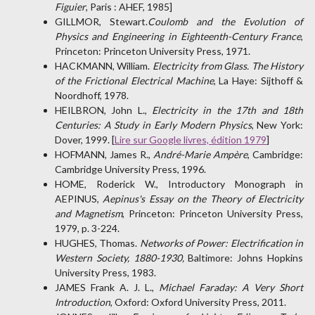
Figuier
, Paris : AHEF, 1985]
GILLMOR, Stewart.
Coulomb
and the Evolution of
Physics and Engineering in Eighteenth-Century France
,
Princeton: Princeton University Press, 1971.
HACKMANN, William.
Electricity from Glass. The History
of the Frictional Electrical Machine
, La Haye: Sijthoff &
Noordhoff, 1978.
HEILBRON, John L.,
Electricity in the 17th and 18th
Centuries: A Study in Early Modern Physics
, New York:
Dover, 1999. [
Lire sur Google livres, édition 1979
]
HOFMANN, James R.,
André-Marie Ampère
, Cambridge:
Cambridge University Press, 1996.
HOME, Roderick W., Introductory Monograph in
AEPINUS,
Aepinus's Essay on the Theory of Electricity
and Magnetism
, Princeton: Princeton University Press,
1979, p. 3-224.
HUGHES, Thomas.
Networks of Power: Electrification in
Western Society,
1880-1930,
Baltimore: Johns Hopkins
University Press, 1983.
JAMES Frank A. J. L.,
Michael Faraday: A Very Short
Introduction
, Oxford: Oxford University Press, 2011.