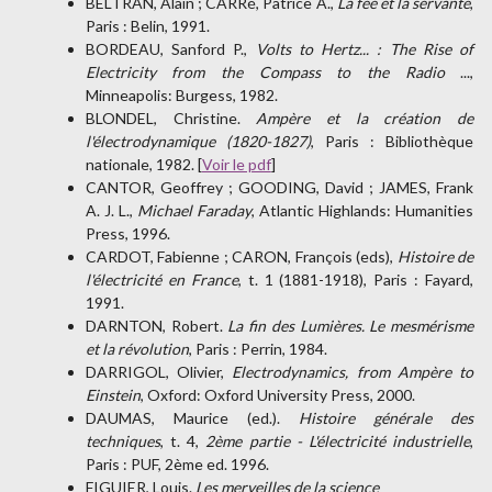
BELTRAN, Alain ; CARRé, Patrice A.,
La fée et la servante
,
Paris : Belin, 1991.
BORDEAU, Sanford P.,
Volts to Hertz... : The Rise of
Electricity from the Compass to the Radio
...,
Minneapolis: Burgess, 1982.
BLONDEL, Christine.
Ampère et la création de
l'électrodynamique (1820-1827)
, Paris : Bibliothèque
nationale, 1982. [
Voir le pdf
]
CANTOR, Geoffrey ; GOODING, David ; JAMES, Frank
A. J. L.,
Michael Faraday
, Atlantic Highlands: Humanities
Press, 1996.
CARDOT, Fabienne ; CARON, François (eds),
Histoire de
l'électricité en France
, t. 1 (1881-1918), Paris : Fayard,
1991.
DARNTON, Robert.
La fin des Lumières. Le mesmérisme
et la révolution
, Paris : Perrin, 1984.
DARRIGOL, Olivier,
Electrodynamics, from Ampère to
Einstein
, Oxford: Oxford University Press, 2000.
DAUMAS, Maurice (ed.).
Histoire générale des
techniques
, t. 4,
2ème partie - L'électricité industrielle
,
Paris : PUF, 2ème ed. 1996.
FIGUIER, Louis.
Les merveilles de la science