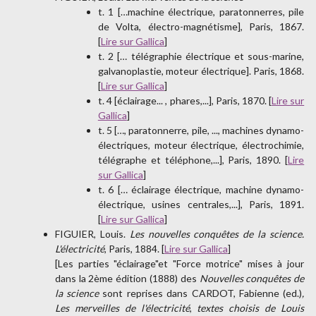
t. 1 […machine électrique, paratonnerres, pile
de Volta, électro-magnétisme], Paris, 1867.
[
Lire sur Gallica
]
t. 2 [… télégraphie électrique et sous-marine,
galvanoplastie, moteur électrique]. Paris, 1868.
[
Lire sur Gallica
]
t. 4 [éclairage... , phares,...], Paris, 1870. [
Lire sur
Gallica
]
t. 5 […, paratonnerre, pile, ..., machines dynamo-
électriques, moteur électrique, électrochimie,
télégraphe et téléphone,...], Paris, 1890. [
Lire
sur Gallica
]
t. 6 [… éclairage électrique, machine dynamo-
électrique, usines centrales,...], Paris, 1891.
[
Lire sur Gallica
]
FIGUIER, Louis.
Les nouvelles conquêtes de la science.
L'électricité
, Paris, 1884. [
Lire sur Gallica
]
[Les parties "éclairage"et "Force motrice" mises à jour
dans la 2ème édition (1888) des
Nouvelles conquêtes de
la science
sont reprises dans CARDOT, Fabienne (ed.)
,
Les merveilles de l'électricité
,
textes choisis de Louis