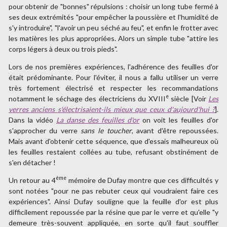
pour obtenir de "bonnes" répulsions : choisir un long tube fermé à
ses deux extrémités "pour empêcher la poussière et l'humidité de
s'y introduire", "l'avoir un peu séché au feu", et enfin le frotter avec
les matières les plus appropriées. Alors un simple tube "attire les
corps légers à deux ou trois pieds".
Lors de nos premières expériences, l'adhérence des feuilles d'or
était prédominante. Pour l'éviter, il nous a fallu utiliser un verre
très fortement électrisé et respecter les recommandations
e
notamment le séchage des électriciens du XVIII
siècle [Voir
Les
verres anciens s'électrisaient-ils mieux que ceux d'aujourd'hui ?
].
Dans la vidéo
La danse des feuilles d'or
on voit les feuilles d'or
s'approcher du verre
sans le toucher
, avant d'être repoussées.
Mais avant d'obtenir cette séquence, que d'essais malheureux où
les feuilles restaient collées au tube, refusant obstinément de
s'en détacher !
ème
Un retour au 4
mémoire de Dufay montre que ces difficultés y
sont notées "pour ne pas rebuter ceux qui voudraient faire ces
expériences". Ainsi Dufay souligne que la feuille d'or est plus
difficilement repoussée par la résine que par le verre et qu'elle "y
demeure très-souvent appliquée, en sorte qu'il faut souffler