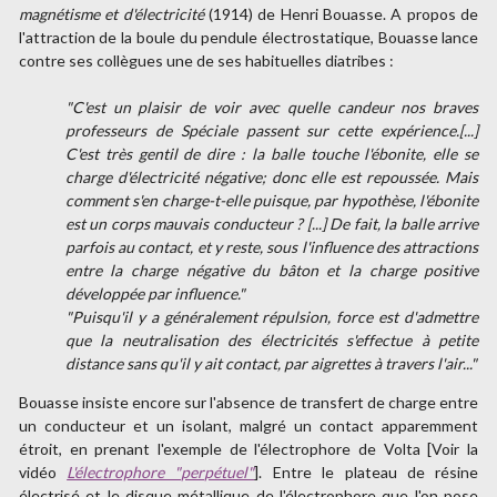
magnétisme et d'électricité
(1914) de Henri Bouasse. A propos de
l'attraction de la boule du pendule électrostatique, Bouasse lance
contre ses collègues une de ses habituelles diatribes :
"C'est un plaisir de voir avec quelle candeur nos braves
professeurs de Spéciale passent sur cette expérience.[...]
C'est très gentil de dire : la balle touche l'ébonite, elle se
charge d'électricité négative; donc elle est repoussée. Mais
comment s'en charge-t-elle puisque, par hypothèse, l'ébonite
est un corps mauvais conducteur ? [...] De fait, la balle arrive
parfois au contact,
et y reste
, sous l'influence des attractions
entre la charge négative du bâton et la charge positive
développée par influence."
"Puisqu'il y a généralement répulsion, force est d'admettre
que la neutralisation des électricités s'effectue
à petite
distance
sans qu'il y ait contact, par aigrettes à travers l'air..."
Bouasse insiste encore sur l'absence de transfert de charge entre
un conducteur et un isolant, malgré un contact apparemment
étroit, en prenant l'exemple de l'électrophore de Volta [Voir la
vidéo
L'électrophore "perpétuel"
]. Entre le plateau de résine
électrisé et le disque métallique de l'électrophore que l'on pose