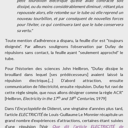
petit tourbillon électrique qu'elle avait contracté soit
dissipé, ou du moins considérablement diminué ; n'étant plus
repoussée alors, elle retombe sur le tube où elle reprend un
nouveau tourbillon, et par conséquent de nouvelles forces
pour l'éviter, ce qui continuera tant que le tube conservera
sa vertu."
Toute mention d'adhérence a disparu, la feuille d'or est "toujours
éloignée". Par ailleurs soulignons l'observation par Dufay de
répulsions sans contact, la feuille ayant "seulement approché" le
tube.
Pour l'historien des sciences John Heilbron, "Dufay dissipe le
brouillard dans lequel [ses prédécesseurs] avaient laissé la
répulsion électrique.[...] D'abord attraction, ensuite
communication de l'électricité, ensuite répulsion. Dufay fut ravi de
cette règle simple, que nous allons désigner comme la règle ACR"
th
th
[Heilbron,
Electricity in the 17
and 18
Centuries
, 1979]
Dans l'
Encyclopédie
de Diderot, une vingtaine d'années plus tard,
l'article
ELECTRICITÉ
de Louis-Guillaume Le Monnier récapitule un
grand nombre d'expériences d'attractions, certaines étant suivies
d'une répulsion [Voir
Que dit l'article ELECTRICITÉ de