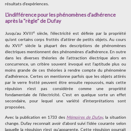
résultats d'expériences.
L'indifférence pour les phénomènes d'adhérence
après la "règle" de Dufay
e
Jusqu'au XVIII
siècle, l'électricité est définie par la propriété
qu'ont certains corps frottés d'attirer de petits objets. Au cours
e
du XVII
siècle la plupart des descriptions de phénomènes
électriques mentionnent des phénomènes d'adhérence. En outre
dans les diverses théories de l'attraction électrique alors en
concurrence, un critère souvent invoqué est l'aptitude plus ou
moins grande de ces théories à rendre compte du phénomène
d'adhérence. Certes on mentionne parfois que les objets attirés
par le verre frotté peuvent être ensuite repoussés, mais cette
répulsion n'est pas considérée comme une propriété
fondamentale de l'électricité. C'est en quelque sorte un effet
secondaire, pour lequel une variété d'interprétations sont
proposées.
Avec la publication en 1733 des
Mémoires de Dufay
, la situation
change. Dufay reconnait avoir d'abord suivi l'idée courante selon
laquelle la répulsion n'est qu'apparente. Cette répulsion pourrait