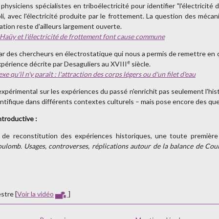
 physiciens spécialistes en triboélectricité pour identifier "l'électricité
i, avec l'électricité produite par le frottement. La question des méca
tion reste d'ailleurs largement ouverte.
e Haüy et l'électricité de frottement font cause commune
ar des chercheurs en électrostatique qui nous a permis de remettre en cau
e
 expérience décrite par Desaguliers au XVIII
siècle.
qu'il n'y paraît : l'attraction des corps légers ou d'un filet d'eau
et expérimental sur les expériences du passé n'enrichit pas seulement l'h
entifique dans différents contextes culturels – mais pose encore des ques
ntroductive :
de reconstitution des expériences historiques, une toute première r
ulomb. Usages, controverses, réplications autour de la balance de Co
stre [
Voir la vidéo
]