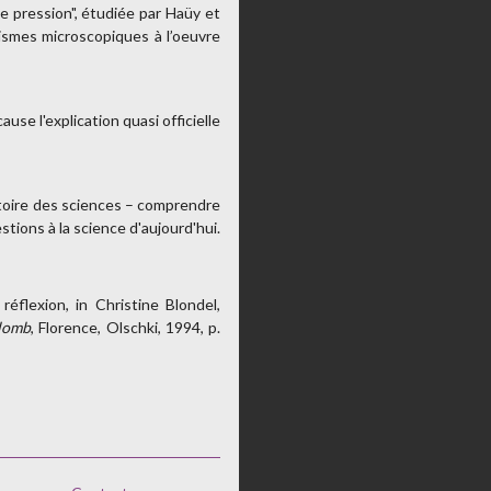
 de pression", étudiée par Haüy et
nismes microscopiques à l’oeuvre
se l'explication quasi officielle
istoire des sciences – comprendre
tions à la science d'aujourd'hui.
éflexion, in Christine Blondel,
ulomb
, Florence, Olschki, 1994, p.