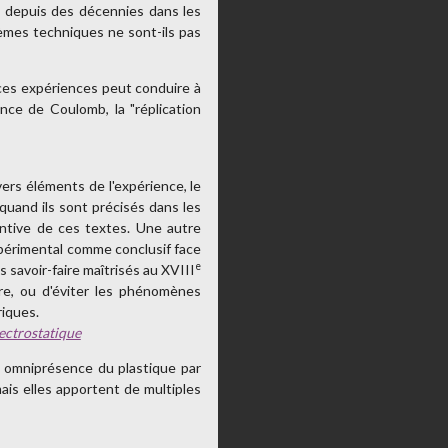
t depuis des décennies dans les
lèmes techniques ne sont-ils pas
ces expériences peut conduire à
nce de Coulomb, la "réplication
vers éléments de l'expérience, le
uand ils sont précisés dans les
entive de ces textes. Une autre
expérimental comme conclusif face
e
s savoir-faire maîtrisés au XVIII
re, ou d'éviter les phénomènes
riques.
ectrostatique
s, omniprésence du plastique par
mais elles apportent de multiples