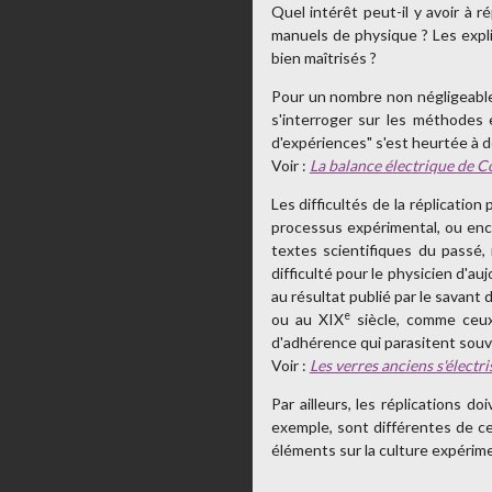
Quel intérêt peut-il y avoir à
manuels de physique ? Les expli
bien maîtrisés ?
Pour un nombre non négligeable
s'interroger sur les méthodes 
d'expériences" s'est heurtée à de
Voir :
La balance électrique de C
Les difficultés de la réplicatio
processus expérimental, ou enc
textes scientifiques du passé,
difficulté pour le physicien d'a
au résultat publié par le savant 
e
ou au XIX
siècle, comme ceux 
d'adhérence qui parasitent souve
Voir :
Les verres anciens s'électr
Par ailleurs, les réplications 
exemple, sont différentes de cel
éléments sur la culture expérim