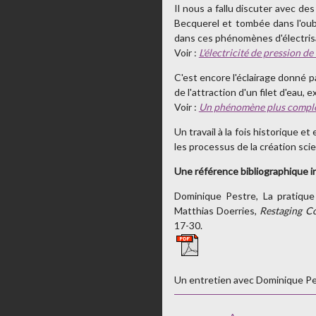
Il nous a fallu discuter avec des
Becquerel et tombée dans l'oubl
dans ces phénomènes d'électrisa
Voir :
L'électricité de pression d
C'est encore l'éclairage donné p
de l'attraction d'un filet d'eau,
Voir :
Un phénomène plus complexe 
Un travail à la fois historique 
les processus de la création sci
Une référence bibliographique i
Dominique Pestre, La pratique 
Matthias Doerries,
Restaging Co
17-30.
Un entretien avec Dominique Pe