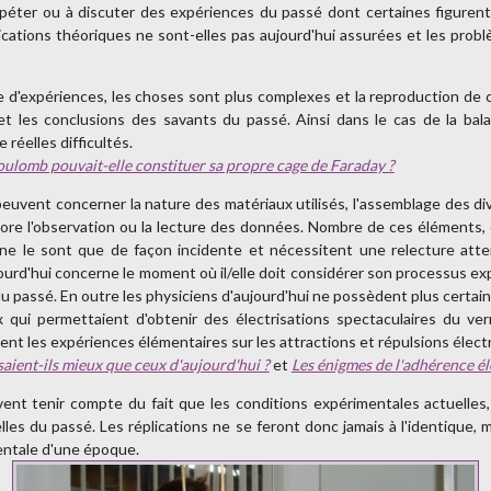
 répéter ou à discuter des expériences du passé dont certaines figuren
cations théoriques ne sont-elles pas aujourd'hui assurées et les prob
 d'expériences, les choses sont plus complexes et la reproduction de 
et les conclusions des savants du passé. Ainsi dans le cas de la bala
 réelles difficultés.
oulomb pouvait-elle constituer sa propre cage de Faraday ?
n peuvent concerner la nature des matériaux utilisés, l'assemblage des di
ore l'observation ou la lecture des données. Nombre de ces éléments, q
 ne le sont que de façon incidente et nécessitent une relecture att
ujourd'hui concerne le moment où il/elle doit considérer son processus 
du passé. En outre les physiciens d'aujourd'hui ne possèdent plus certain
qui permettaient d'obtenir des électrisations spectaculaires du ver
nt les expériences élémentaires sur les attractions et répulsions élect
isaient-ils mieux que ceux d'aujourd'hui ?
et
Les énigmes de l'adhérence él
doivent tenir compte du fait que les conditions expérimentales actuelle
les du passé. Les réplications ne se feront donc jamais à l'identique, 
entale d'une époque.