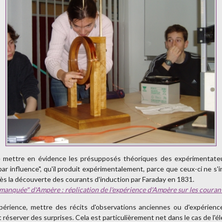
 mettre en évidence les présupposés théoriques des expérimentateur
ar influence", qu'il produit expérimentalement, parce que ceux-ci ne s'
rès la découverte des courants d'induction par Faraday en 1831.
 manquée" d'Ampère : réplication de l'expérience d'Ampère sur les courant
expérience, mettre des récits d'observations anciennes ou d'expérienc
réserver des surprises. Cela est particulièrement net dans le cas de l'é