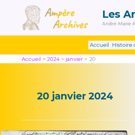
Aller
au
Les A
contenu
André-Marie A
Accueil
Histoire 
Accueil
2024
janvier
20
20 janvier 2024