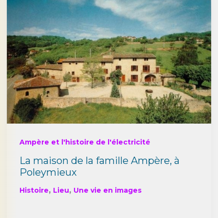
Ampère et l'histoire de l'électricité
La maison de la famille Ampère, à
Poleymieux
,
,
Histoire
Lieu
Une vie en images